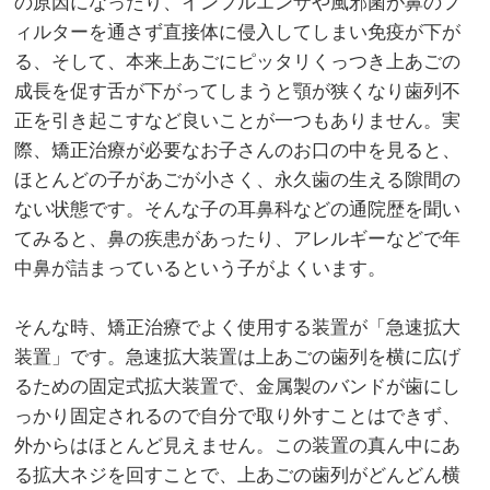
の原因になったり、インフルエンザや風邪菌が鼻のフ
ィルターを通さず直接体に侵入してしまい免疫が下が
る、そして、本来上あごにピッタリくっつき上あごの
成長を促す舌が下がってしまうと顎が狭くなり歯列不
正を引き起こすなど良いことが一つもありません。実
際、矯正治療が必要なお子さんのお口の中を見ると、
ほとんどの子があごが小さく、永久歯の生える隙間の
ない状態です。そんな子の耳鼻科などの通院歴を聞い
てみると、鼻の疾患があったり、アレルギーなどで年
中鼻が詰まっているという子がよくいます。
そんな時、矯正治療でよく使用する装置が「急速拡大
装置」です。急速拡大装置は上あごの歯列を横に広げ
るための固定式拡大装置で、金属製のバンドが歯にし
っかり固定されるので自分で取り外すことはできず、
外からはほとんど見えません。この装置の真ん中にあ
る拡大ネジを回すことで、上あごの歯列がどんどん横