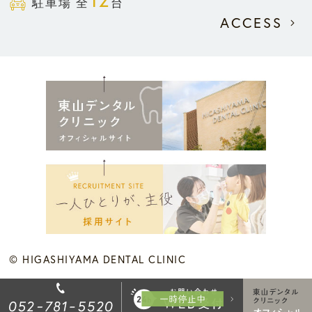
駐車場 全
台
ACCESS
© HIGASHIYAMA DENTAL CLINIC