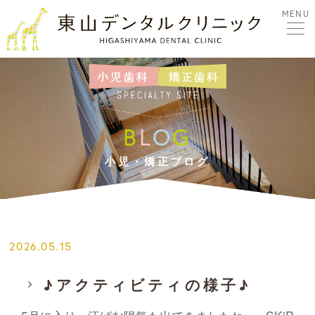
MENU
B
L
O
G
小児・矯正ブログ
2026.05.15
♪アクティビティの様子♪