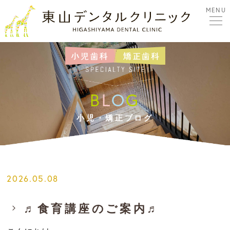
MENU
B
L
O
G
小児・矯正ブログ
2026.05.08
♬食育講座のご案内♬