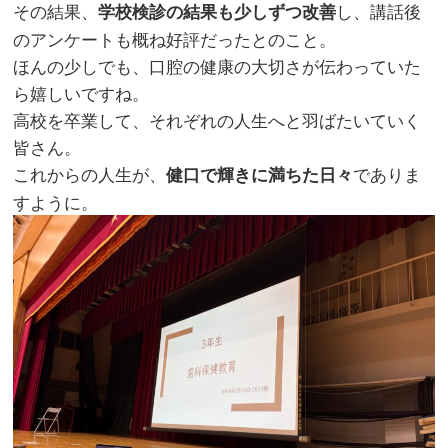
その結果、
し、講話後
学校検診の結果も少しずつ改善
のアンケートも概ね好評だったとのこと。
ほんの少しでも、口腔の健康の大切さが伝わっていた
ら嬉しいですね。
高校を卒業して、それぞれの人生へと羽ばたいていく
皆さん。
これからの人生が、
でありま
健口で輝きに満ちた日々
すように。