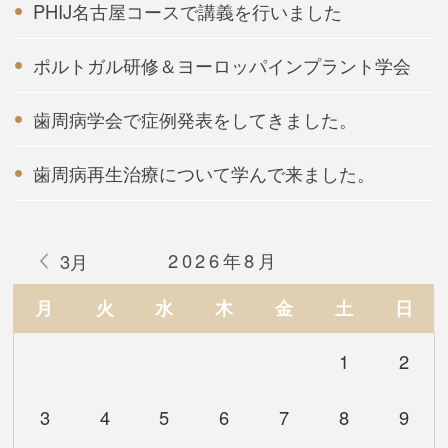
PHIJ名古屋コースで講義を行いました
ポルトガル研修＆ヨーロッパインプラント学会
歯周病学会で症例発表をしてきました。
歯周病再生治療について学んで来ました。
2026年8月
3月
月
火
水
木
金
土
日
1
2
3
4
5
6
7
8
9