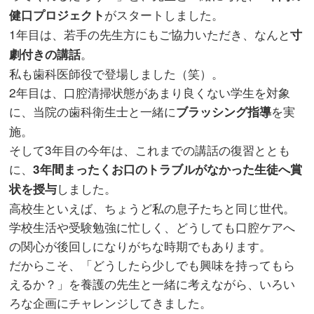
がスタートしました。
健口プロジェクト
1年目は、若手の先生方にもご協力いただき、なんと
寸
。
劇付きの講話
私も歯科医師役で登場しました（笑）。
2年目は、口腔清掃状態があまり良くない学生を対象
に、当院の歯科衛生士と一緒に
を実
ブラッシング指導
施。
そして3年目の今年は、これまでの講話の復習ととも
に、
3年間まったくお口のトラブルがなかった生徒へ賞
しました。
状を授与
高校生といえば、ちょうど私の息子たちと同じ世代。
学校生活や受験勉強に忙しく、どうしても口腔ケアへ
の関心が後回しになりがちな時期でもあります。
だからこそ、「どうしたら少しでも興味を持ってもら
えるか？」を養護の先生と一緒に考えながら、いろい
ろな企画にチャレンジしてきました。