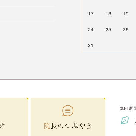
17
18
19
24
25
26
31
院内新
せ
院長の
つぶやき