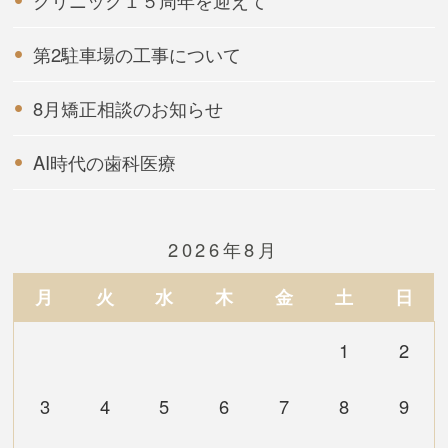
第2駐車場の工事について
8月矯正相談のお知らせ
AI時代の歯科医療
2026年8月
月
火
水
木
金
土
日
1
2
3
4
5
6
7
8
9